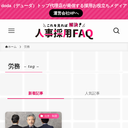
doda（デューダ）トップ代理店が発信する採用お役立ちメディア
運営会社HPへ
ホーム
労務
労務
– tag –
新着記事
人気記事
法律・制度