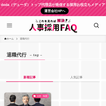
doda（デューダ）トップ代理店が発信する採用お役立ちメディア
運営会社HPへ
ホーム
退職代行
退職代行
– tag –
新着記事
人気記事
法律・制度