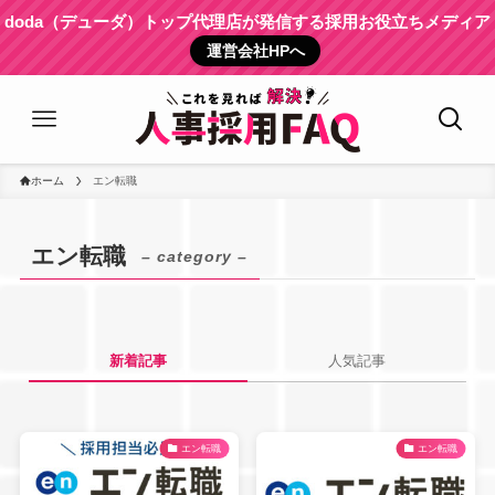
doda（デューダ）トップ代理店が発信する採用お役立ちメディア
運営会社HPへ
ホーム
エン転職
エン転職
– category –
新着記事
人気記事
エン転職
エン転職