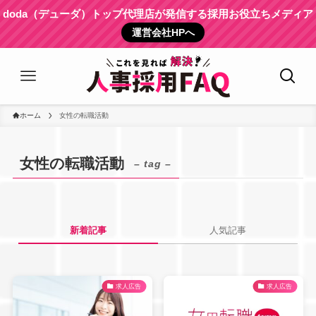
doda（デューダ）トップ代理店が発信する採用お役立ちメディア
運営会社HPへ
ホーム
女性の転職活動
女性の転職活動
– tag –
新着記事
人気記事
求人広告
求人広告