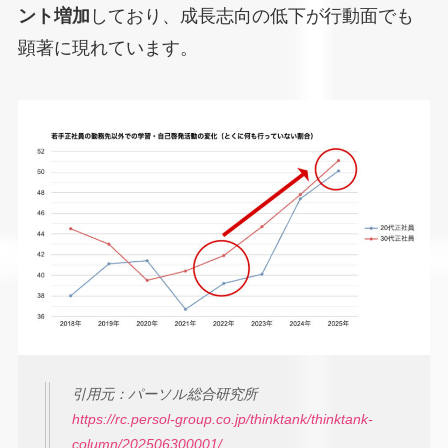
ント増加
しており、成長志向の低下が行動面でも
顕著に現れています。
引用元：パーソル総合研究所
https://rc.persol-group.co.jp/thinktank/thinktank-
column/202506300001/