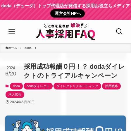
doda（デューダ）トップ代理店が発信する採用お役立ちメディア
運営会社HPへ
ホーム
doda
採用成功報酬０円！？ dodaダイレ
2024
6/20
クトのトライアルキャンペーン
doda
dodaダイレクト
ダイレクトリクルーティング
採用戦略
求人広告
2024年6月20日