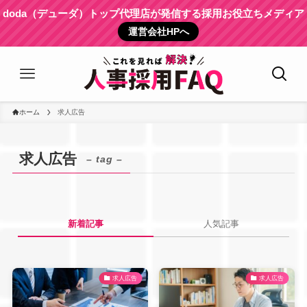
doda（デューダ）トップ代理店が発信する採用お役立ちメディア
運営会社HPへ
ホーム
求人広告
求人広告
– tag –
新着記事
人気記事
求人広告
求人広告